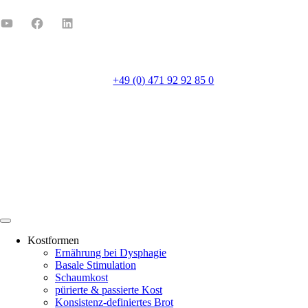
+49 (0) 471 92 92 85 0
Mo-Fr 8:00-16:00
Kostformen
Ernährung bei Dysphagie
Basale Stimulation
Schaumkost
pürierte & passierte Kost
Konsistenz-definiertes Brot