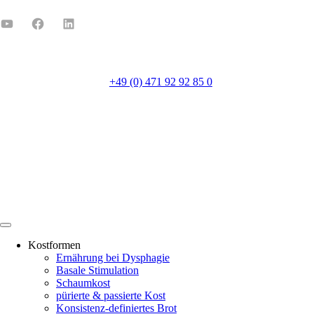
+49 (0) 471 92 92 85 0
Mo-Fr 8:00-16:00
Kostformen
Ernährung bei Dysphagie
Basale Stimulation
Schaumkost
pürierte & passierte Kost
Konsistenz-definiertes Brot