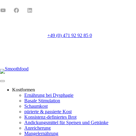
+49 (0) 471 92 92 85 0
Mo-Fr 8:00-16:00
Kostformen
Ernährung bei Dysphagie
Basale Stimulation
Schaumkost
pürierte & passierte Kost
Konsistenz-definiertes Brot
Andickungsmittel für Speisen und Getränke
Anreicherung
Mangelernährung