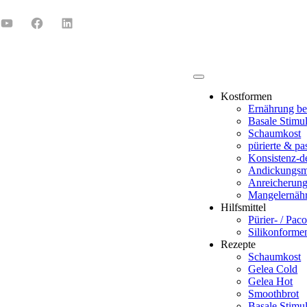
Kostformen
Ernährung be
Basale Stimul
Schaumkost
pürierte & pa
Konsistenz-de
Andickungsmi
Anreicherun
Mangelernäh
Hilfsmittel
Pürier- / Paco
Silikonforme
Rezepte
Schaumkost
Gelea Cold
Gelea Hot
Smoothbrot
Basale Stimul