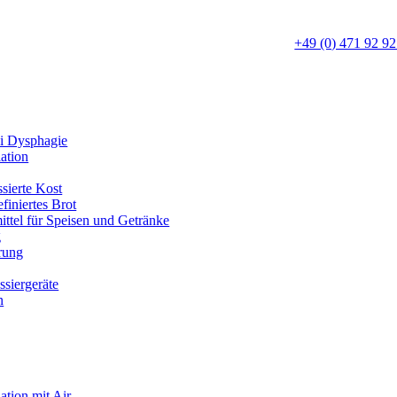
+49 (0) 471 92 92
i Dysphagie
ation
ssierte Kost
finiertes Brot
ttel für Speisen und Getränke
g
rung
ssiergeräte
n
ation mit Air