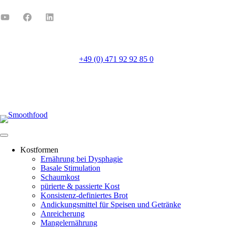
+49 (0) 471 92 92 85 0
Mo-Fr 8:00-16:00
Kostformen
Ernährung bei Dysphagie
Basale Stimulation
Schaumkost
pürierte & passierte Kost
Konsistenz-definiertes Brot
Andickungsmittel für Speisen und Getränke
Anreicherung
Mangelernährung