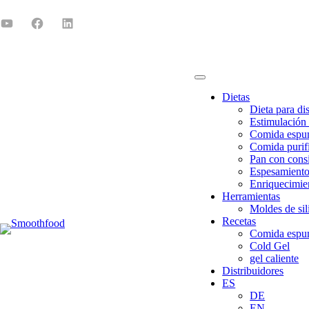
Dietas
Dieta para di
Estimulación 
Comida esp
Comida purif
Pan con consi
Espesamiento
Enriquecimien
Herramientas
Moldes de sil
Recetas
Comida esp
Cold Gel
gel caliente
Distribuidores
ES
DE
EN