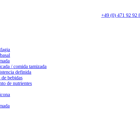
+49 (0) 471 92 92 
sfagia
basal
umada
icada / comida tamizada
stencia definida
 de bebidas
to de nutrientes
icona
umada