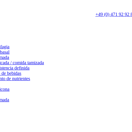
+49 (0) 471 92 92 
sfagia
basal
umada
icada / comida tamizada
stencia definida
 de bebidas
to de nutrientes
icona
umada