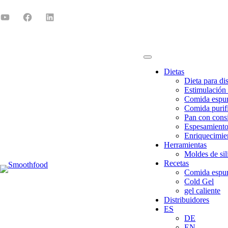
Dietas
Dieta para di
Estimulación 
Comida esp
Comida purif
Pan con consi
Espesamiento
Enriquecimien
Herramientas
Moldes de sil
Recetas
Comida esp
Cold Gel
gel caliente
Distribuidores
ES
DE
EN