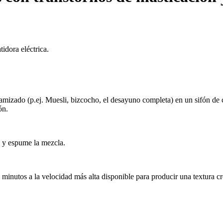
idora eléctrica.
mizado (p.ej. Muesli, bizcocho, el desayuno completa) en un sifón de co
ón.
to y espume la mezcla.
15 minutos a la velocidad más alta disponible para producir una textura c