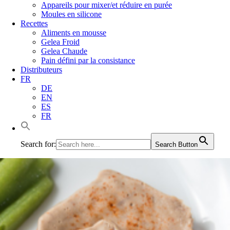
Appareils pour mixer/et réduire en purée
Moules en silicone
Recettes
Aliments en mousse
Gelea Froid
Gelea Chaude
Pain défini par la consistance
Distributeurs
FR
DE
EN
ES
FR
Search for:
Search Button