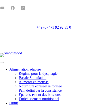
+49 (0) 471 92 92 85 0
Mo-Fr 8:00-16:00
Alimentation adaptée
Régime pour la dysphagie
Basale Stimulation
Aliments en mousse
Nourriture écrasée/ re formée
Pain défini par la consistance
Épaississement des boissons
Enrichissement nutritionnel
Outils