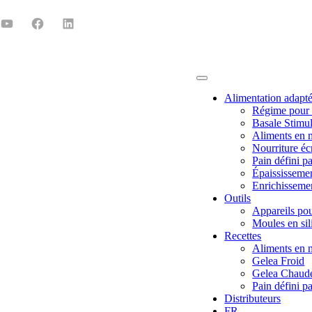
Alimentation adapt
Régime pour 
Basale Stimul
Aliments en 
Nourriture éc
Pain défini pa
Épaississemen
Enrichissemen
Outils
Appareils pou
Moules en sil
Recettes
Aliments en 
Gelea Froid
Gelea Chaud
Pain défini pa
Distributeurs
FR