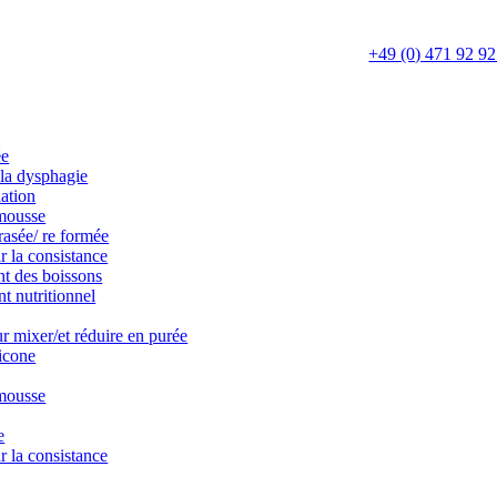
+49 (0) 471 92 92
ée
la dysphagie
ation
mousse
rasée/ re formée
r la consistance
t des boissons
t nutritionnel
r mixer/et réduire en purée
icone
mousse
e
r la consistance