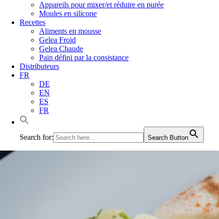
Appareils pour mixer/et réduire en purée
Moules en silicone
Recettes
Aliments en mousse
Gelea Froid
Gelea Chaude
Pain défini par la consistance
Distributeurs
FR
DE
EN
ES
FR
Search for:
Search Button