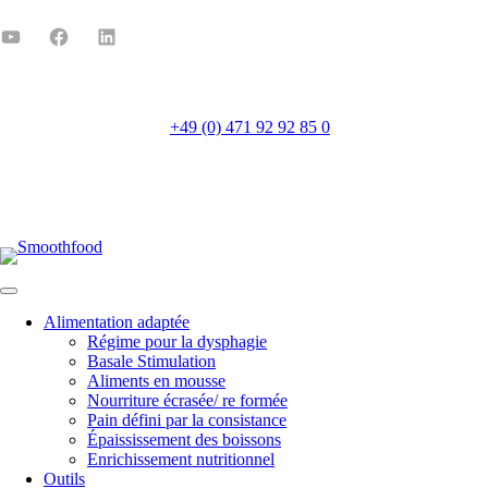
+49 (0) 471 92 92 85 0
Mo-Fr 8:00-16:00
Alimentation adaptée
Régime pour la dysphagie
Basale Stimulation
Aliments en mousse
Nourriture écrasée/ re formée
Pain défini par la consistance
Épaississement des boissons
Enrichissement nutritionnel
Outils